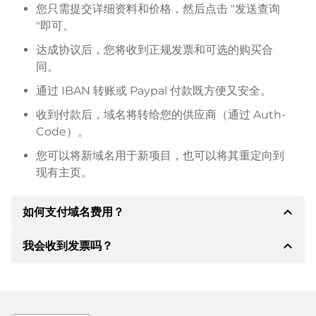
您只需提交详细资料和价格，然后点击 "发送查询
"即可。
达成协议后，您将收到正规发票和可选的购买合
同。
通过 IBAN 转账或 Paypal 付款既方便又安全。
收到付款后，域名将转给您的供应商（通过 Auth-
Code）。
您可以将新域名用于新项目，也可以将其重定向到
现有主页。
expand_less
如何支付域名费用？
expand_less
我会收到发票吗？
达成协议后，房东将通知您付款细节。房主随后会向您
提供 SEPA 银行的详细信息，如果需要，还可以提供
Paypal 或其他付款方式。
是的，卖方会向您寄送正规发票。如果购买价格较高，
您还会根据要求收到一份额外的购买合同。
转账时请务必注明域名和发票号码。