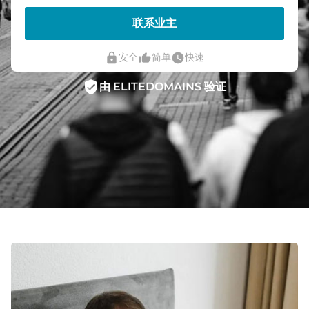
联系业主
lock
thumb_up_alt
watch_later
安全
简单
快速
verified_user
由 ELITEDOMAINS 验证