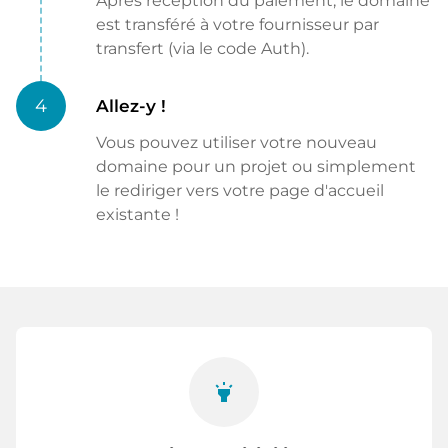
Après réception du paiement, le domaine
est transféré à votre fournisseur par
transfert (via le code Auth).
4
Allez-y !
Vous pouvez utiliser votre nouveau
domaine pour un projet ou simplement
le rediriger vers votre page d'accueil
existante !
highlight