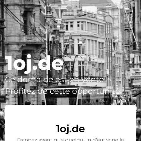
1oj.de
Ce domaine est en vente -
Profitez de cette opportunité !
1oj.de
Frappez avant que quelqu'un d'autre ne le