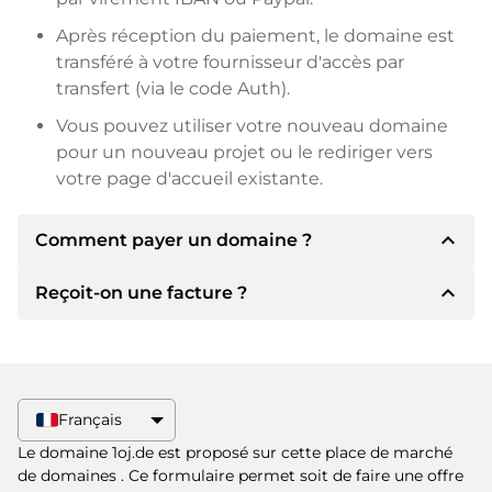
Après réception du paiement, le domaine est
transféré à votre fournisseur d'accès par
transfert (via le code Auth).
Vous pouvez utiliser votre nouveau domaine
pour un nouveau projet ou le rediriger vers
votre page d'accueil existante.
expand_less
Comment payer un domaine ?
expand_less
Reçoit-on une facture ?
Après un accord, le titulaire vous
communiquera les détails du paiement. Le
titulaire vous communiquera alors les détails
Oui, le vendeur vous enverra une facture en
bancaires SEPA et, si vous le souhaitez, vous
bonne et due forme. Si le prix d'achat est plus
proposera Paypal ou d'autres méthodes de
élevé, vous recevrez également un contrat de
Français
paiement.
vente supplémentaire si vous le souhaitez.
Le domaine 1oj.de est proposé sur cette place de marché
Veuillez toujours mentionner le nom de
de domaines
. Ce formulaire permet soit de faire une offre
domaine et le numéro de facture lors du